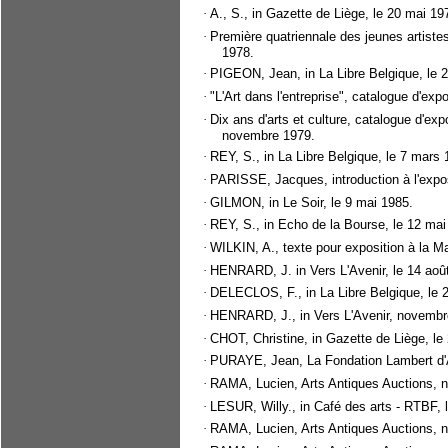
·
A., S., in Gazette de Liège, le 20 mai 19
·
Première quatriennale des jeunes artist
1978.
·
PIGEON, Jean, in La Libre Belgique, le 2
·
"L'Art dans l'entreprise", catalogue d'exp
·
Dix ans d'arts et culture, catalogue d'e
novembre 1979.
·
REY, S., in La Libre Belgique, le 7 mars 
·
PARISSE, Jacques, introduction à l'expos
·
GILMON, in Le Soir, le 9 mai 1985.
·
REY, S., in Echo de la Bourse, le 12 mai
·
WILKIN, A., texte pour exposition à la Ma
·
HENRARD, J. in Vers L'Avenir, le 14 aoû
·
DELECLOS, F., in La Libre Belgique, le 24
·
HENRARD, J., in Vers L'Avenir, novembr
·
CHOT, Christine, in Gazette de Liège, le 
·
PURAYE, Jean, La Fondation Lambert d'
·
RAMA, Lucien, Arts Antiques Auctions, n°
·
LESUR, Willy., in Café des arts - RTBF, l
·
RAMA, Lucien, Arts Antiques Auctions, n