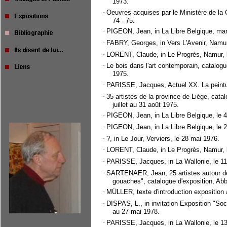
1973.
·
Oeuvres acquises par le Ministère de la C
74 - 75.
·
PIGEON, Jean, in La Libre Belgique, ma
·
FABRY, Georges, in Vers L'Avenir, Namur
·
LORENT, Claude, in Le Progrès, Namur, 
·
Le bois dans l'art contemporain, catalogu
1975.
·
PARISSE, Jacques, Actuel XX. La peintur
·
35 artistes de la province de Liège, cata
juillet au 31 août 1975.
·
PIGEON, Jean, in La Libre Belgique, le 4
·
PIGEON, Jean, in La Libre Belgique, le 
·
?, in Le Jour, Verviers, le 28 mai 1976.
·
LORENT, Claude, in Le Progrès, Namur, l
·
PARISSE, Jacques, in La Wallonie, le 11 
·
SARTENAER, Jean, 25 artistes autour de 
gouaches", catalogue d'exposition, Abba
·
MÜLLER, texte d'introduction expositi
·
DISPAS, L., in invitation Exposition "So
au 27 mai 1978.
·
PARISSE, Jacques, in La Wallonie, le 1